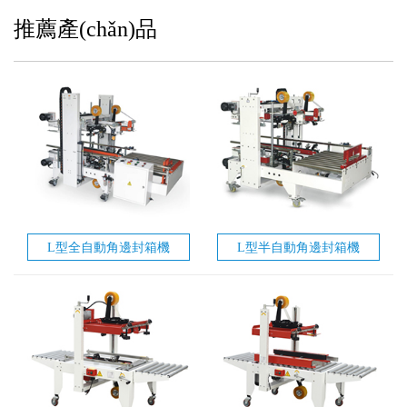
推薦產(chǎn)品
L型全自動角邊封箱機
L型半自動角邊封箱機
(jī)BL-FH500L
(jī)BL-FG500L