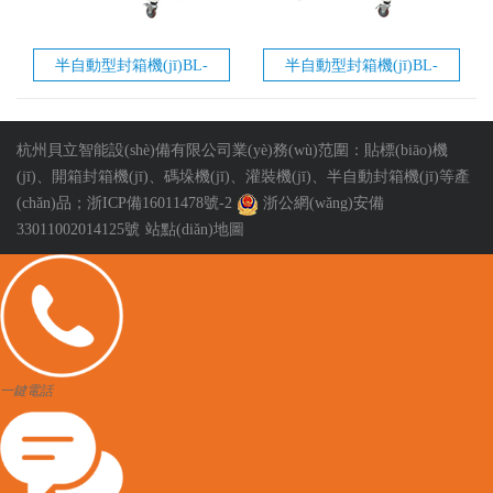
半自動型封箱機(jī)BL-
半自動型封箱機(jī)BL-
FB500
FA500
杭州貝立智能設(shè)備有限公司業(yè)務(wù)范圍：貼標(biāo)機
(jī)、開箱封箱機(jī)、碼垛機(jī)、灌裝機(jī)、半自動封箱機(jī)等產
(chǎn)品；
浙ICP備16011478號-2
浙公網(wǎng)安備
33011002014125號
站點(diǎn)地圖
一鍵電話