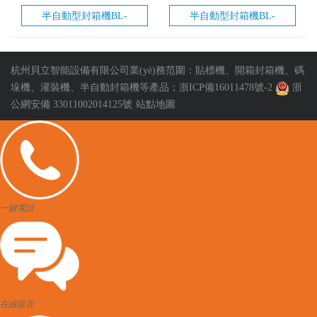
半自動型封箱機BL-
半自動型封箱機BL-
FB500
FA500
杭州貝立智能設備有限公司業(yè)務范圍：貼標機、開箱封箱機、碼
垛機、灌裝機、半自動封箱機等產品；
浙ICP備16011478號-2
浙
公網安備 33011002014125號
站點地圖
一鍵電話
在線留言