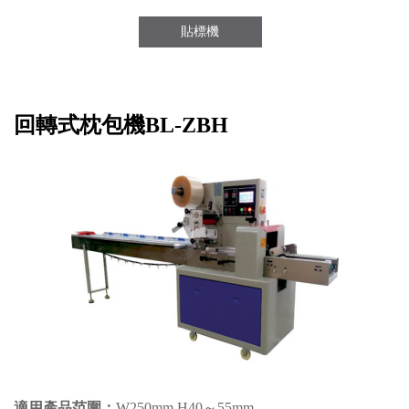
角邊封箱機
貼標機
回轉式枕包機BL-ZBH
適用產品范圍：
W250mm H40～55mm