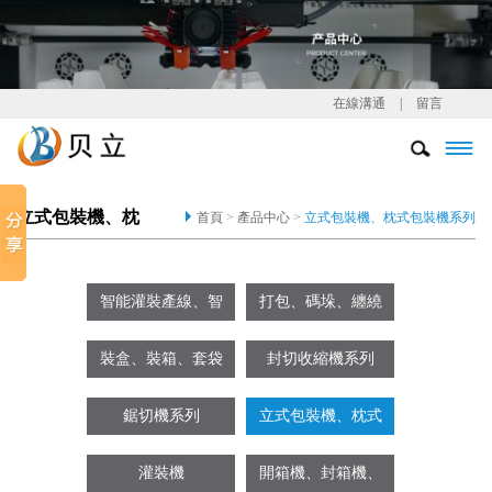
在線溝通
|
留言

立式包裝機、枕
首頁
>
產品中心
>
立式包裝機、枕式包裝機系列
式包裝機系列
智能灌裝產線、智
打包、碼垛、纏繞
能后包裝產線
機系列
裝盒、裝箱、套袋
封切收縮機系列
機系列
鋸切機系列
立式包裝機、枕式
包裝機系列
灌裝機
開箱機、封箱機、